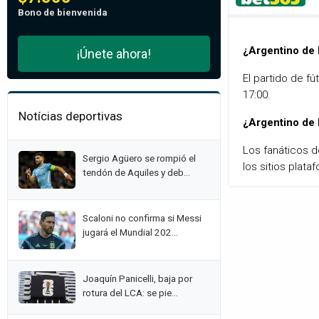
Bono de bienvenida
¿Argentino de 
¡Únete ahora!
El partido de f
17:00.
Notícias deportivas
¿Argentino de 
Los fanáticos d
Sergio Agüero se rompió el
los sitios plata
tendón de Aquiles y deb...
Scaloni no confirma si Messi
jugará el Mundial 202...
Joaquín Panicelli, baja por
rotura del LCA: se pie...