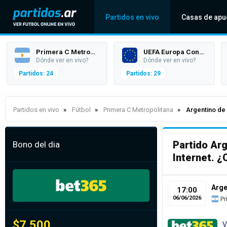
Partidos en vivo
Casas de apu
Primera C Metropolitana
UEFA Europa Conference League
Dónde ver en vivo?
Dónde ver en vivo?
Partidos: 24
Partidos: 29
Partidos en vivo
Fútbol
Primera C Metropolitana
Argentino de
Partido Arg
Bono del dia
Internet. 
Arge
17:00
06/06/2026
Pr
$7.500
V