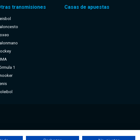
tras transmisiones
Casas de apuestas
eisbol
aloncesto
oxeo
alonmano
ockey
MMA
órmula 1
nooker
enis
oleibol
erte siempre llevan consigo un riesgo y recomendamos a nuestros visitantes