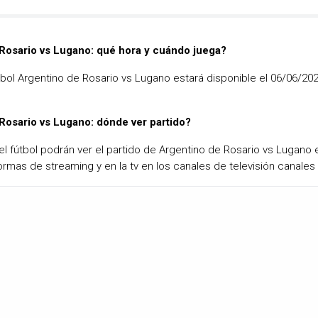
Rosario vs Lugano: qué hora y cuándo juega?
útbol Argentino de Rosario vs Lugano estará disponible el 06/06/202
Rosario vs Lugano: dónde ver partido?
el fútbol podrán ver el partido de Argentino de Rosario vs Lugano 
formas de streaming y en la tv en los canales de televisión canales 