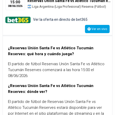
Reservas Unión Santa Fe vs Atlético Tucumán Reserves
15:00
08/06/2026
Liga Argentina (Liga Profesional) Reserva
(
Fútbol
)
Ver la oferta en directo de bet365
Ver en vivo
¿Reservas Unión Santa Fe vs Atlético Tucumán
Reserves: qué hora y cuándo juega?
El partido de fútbol Reservas Unión Santa Fe vs Atlético
Tucumán Reserves comenzará a las hora 15:00 el
08/06/2026.
¿Reservas Unión Santa Fe vs Atlético Tucumán
Reserves: dónde ver?
El partido de fútbol de Reservas Unión Santa Fe vs
Atlético Tucumán Reserves estará disponible para ver
por Internet en el sitio plataformas de streaming y en la