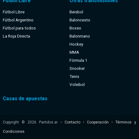
Fútbol Libre
Otras transmisiones
Fútbol Libre
Beisbol
Fútbol Argentino
Baloncesto
Fútbol para todos
Boxeo
La Roja Directa
Balonmano
Hockey
MMA
Fórmula 1
Snooker
Tenis
Voleibol
Casas de apuestas
Copyright © 2026 Partidos.ar •
Contacto
•
Cooperación
•
Términos y
Condiciones