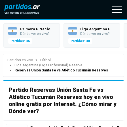
Primera B Nacional
Liga Argentina Profesional (Superliga)
Dónde ver en vivo?
Dónde ver en vivo?
Partidos: 36
Partidos: 30
Partidos en vivo
Fútbol
Liga Argentina (Liga Profesional) Reserva
Reservas Unión Santa Fe vs Atlético Tucumán Reserves
Partido Reservas Unión Santa Fe vs
Atlético Tucumán Reserves hoy en vivo
online gratis por Internet. ¿Cómo mirar y
Dónde ver?