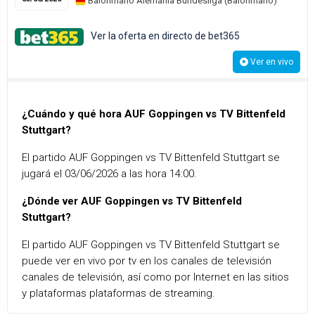
Balonmano Alemania Bundesliga
(
Balonmano
)
Ver la oferta en directo de bet365
Ver en vivo
¿Cuándo y qué hora AUF Goppingen vs TV Bittenfeld
Stuttgart?
El partido AUF Goppingen vs TV Bittenfeld Stuttgart se
jugará el 03/06/2026 a las hora 14:00.
¿Dónde ver AUF Goppingen vs TV Bittenfeld
Stuttgart?
El partido AUF Goppingen vs TV Bittenfeld Stuttgart se
puede ver en vivo por tv en los canales de televisión
canales de televisión, así como por Internet en las sitios
y plataformas plataformas de streaming.