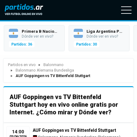
Primera B Nacional
Liga Argentina Profesional (Superliga)
Dónde ver en vivo?
Dónde ver en vivo?
Partidos: 36
Partidos: 30
Partidos en vivo
Balonmano
Balonmano Alemania Bundesliga
AUF Goppingen vs TV Bittenfeld Stuttgart
AUF Goppingen vs TV Bittenfeld
Stuttgart hoy en vivo online gratis por
Internet. ¿Cómo mirar y Dónde ver?
AUF Goppingen vs TV Bittenfeld Stuttgart
14:00
03/06/2026