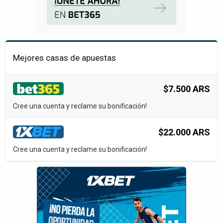
Mejores casas de apuestas
$7.500 ARS
Cree una cuenta y reclame su bonificación!
$22.000 ARS
Cree una cuenta y reclame su bonificación!