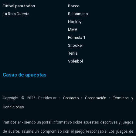
Fútbol para todos
Boxeo
La Roja Directa
Balonmano
Hockey
MMA
Fórmula 1
Snooker
Tenis
Voleibol
Casas de apuestas
Copyright © 2026 Partidos.ar •
Contacto
•
Cooperación
•
Términos y
Condiciones
Partidos.ar - siendo un portal informativo sobre apuestas deportivas y juegos
de suerte, asume un compromiso con el juego responsable. Los juegos de