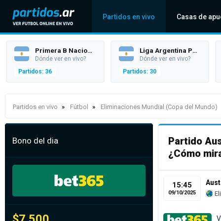
Partidos en vivo
Casas de apu
Primera B Nacional
Liga Argentina Profesional (Superliga)
Dónde ver en vivo?
Dónde ver en vivo?
Partidos: 36
Partidos: 30
Partidos en vivo
Fútbol
Eliminaciones Mundial (Copa del Mundo)
Partido Aus
Bono del dia
¿Cómo mira
Aust
15:45
09/10/2025
El
$7.500
V