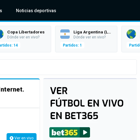
s
Noticias deportivas
Copa Libertadores
Liga Argentina (Liga Profesional) Reserva
Dónde ver en vivo?
Dónde ver en vivo?
rtidos: 14
Partidos: 1
Partid
Internet.
Ver en vivo