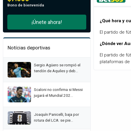
Bono de bienvenida
¿Qué hora y cu
¡Únete ahora!
El partido de fú
¿Dónde ver Aus
Notícias deportivas
El partido de fú
plataformas de s
Sergio Agüero se rompió el
tendón de Aquiles y deb...
Scaloni no confirma si Messi
jugará el Mundial 202...
Joaquín Panicelli, baja por
rotura del LCA: se pie...