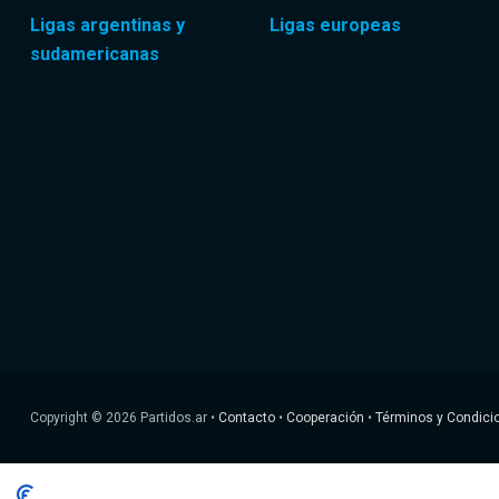
Ligas argentinas y
Ligas europeas
sudamericanas
Copyright © 2026 Partidos.ar •
Contacto
•
Cooperación
•
Términos y Condici
Partidos.ar - siendo un portal informativo sobre apuestas deportivas y ju