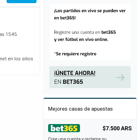
as 15:45.
net en los sitios
Mejores casas de apuestas
$7.500 ARS
Cree una cuenta y reclame su