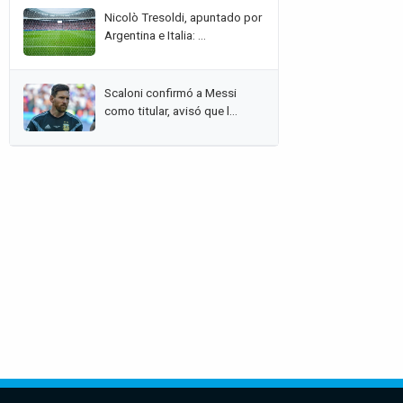
Nicolò Tresoldi, apuntado por
Argentina e Italia: ...
Scaloni confirmó a Messi
como titular, avisó que l...