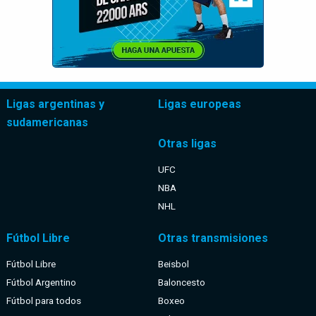
Ligas argentinas y
Ligas europeas
sudamericanas
Otras ligas
UFC
NBA
NHL
Fútbol Libre
Otras transmisiones
Fútbol Libre
Beisbol
Fútbol Argentino
Baloncesto
Fútbol para todos
Boxeo