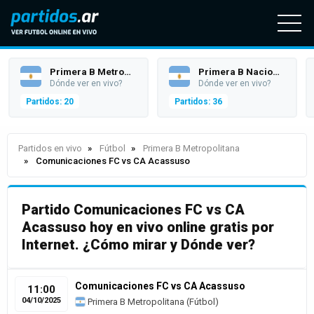
Primera B Metropolitana
Primera B Nacional
Dónde ver en vivo?
Dónde ver en vivo?
Partidos: 20
Partidos: 36
Partidos en vivo
Fútbol
Primera B Metropolitana
Comunicaciones FC vs CA Acassuso
Partido Comunicaciones FC vs CA
Acassuso hoy en vivo online gratis por
Internet. ¿Cómo mirar y Dónde ver?
Comunicaciones FC vs CA Acassuso
11:00
04/10/2025
Primera B Metropolitana
(
Fútbol
)