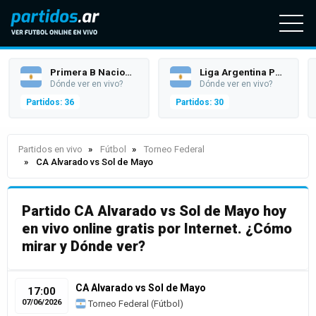
Primera B Nacional
Liga Argentina Profesional (Superliga)
Dónde ver en vivo?
Dónde ver en vivo?
Partidos: 36
Partidos: 30
Partidos en vivo
Fútbol
Torneo Federal
CA Alvarado vs Sol de Mayo
Partido CA Alvarado vs Sol de Mayo hoy
en vivo online gratis por Internet. ¿Cómo
mirar y Dónde ver?
CA Alvarado vs Sol de Mayo
17:00
07/06/2026
Torneo Federal
(
Fútbol
)