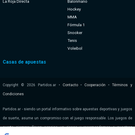
La Roja Directa
Balonmano
Hockey
MMA
Fórmula 1
Snooker
Tenis
Voleibol
Casas de apuestas
Copyright © 2026 Partidos.ar •
Contacto
•
Cooperación
•
Términos y
Condiciones
Partidos.ar - siendo un portal informativo sobre apuestas deportivas y juegos
de suerte, asume un compromiso con el juego responsable. Los juegos de
suerte siempre llevan consigo un riesgo y recomendamos a nuestros