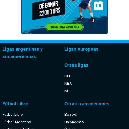
Ligas argentinas y
Ligas europeas
sudamericanas
Otras ligas
UFC
NBA
NHL
Fútbol Libre
Otras transmisiones
Fútbol Libre
Beisbol
Fútbol Argentino
Baloncesto