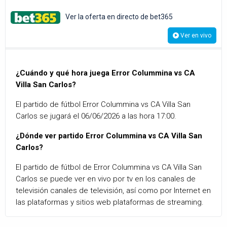
Ver la oferta en directo de bet365
Ver en vivo
¿Cuándo y qué hora juega Error Colummina vs CA
Villa San Carlos?
El partido de fútbol Error Colummina vs CA Villa San
Carlos se jugará el 06/06/2026 a las hora 17:00.
¿Dónde ver partido Error Colummina vs CA Villa San
Carlos?
El partido de fútbol de Error Colummina vs CA Villa San
Carlos se puede ver en vivo por tv en los canales de
televisión canales de televisión, así como por Internet en
las plataformas y sitios web plataformas de streaming.