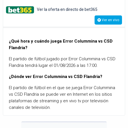
Ver la oferta en directo de bet365
Ver en vivo
¿Qué hora y cuándo juega Error Colummina vs CSD
Flandria?
El partido de fútbol jugado por Error Colummina vs CSD
Flandria tendrá lugar el 01/08/2026 a las 17:00.
¿Dónde ver Error Colummina vs CSD Flandria?
El partido de fútbol en el que se juega Error Colummina
vs CSD Flandria se puede ver en Internet en los sitios
plataformas de streaming y en vivo tv por televisión
canales de televisión.