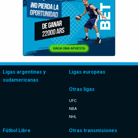
Ligas argentinas y
Ligas europeas
sudamericanas
Otras ligas
UFC
NBA
NHL
Fútbol Libre
Otras transmisiones