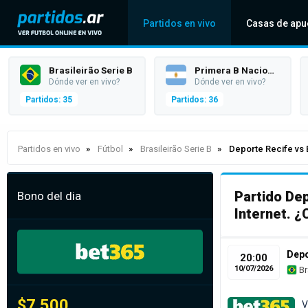
Partidos en vivo
Casas de apu
Brasileirão Serie B
Primera B Nacional
Dónde ver en vivo?
Dónde ver en vivo?
Partidos: 35
Partidos: 36
Partidos en vivo
Fútbol
Brasileirão Serie B
Deporte Recife vs
Partido Dep
Bono del dia
Internet. 
Depo
20:00
10/07/2026
Br
$7.500
V