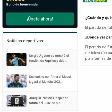
Bono de bienvenida
¿Cuándo y qué 
¡Únete ahora!
El partido de f
¿Dónde ver par
Notícias deportivas
El partido de f
de televisión ca
Sergio Agüero se rompió el
plataformas de
tendón de Aquiles y deb...
Scaloni no confirma si Messi
jugará el Mundial 202...
Joaquín Panicelli, baja por
rotura del LCA: se pie...