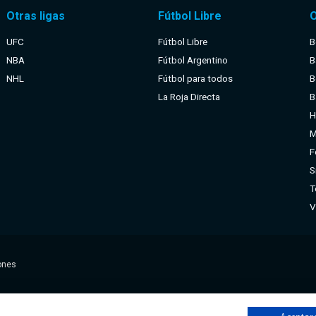
Otras ligas
Fútbol Libre
O
UFC
Fútbol Libre
B
NBA
Fútbol Argentino
B
NHL
Fútbol para todos
B
La Roja Directa
B
H
F
S
T
V
ones
egos de suerte, asume un compromiso con el juego responsable. Los juegos de su