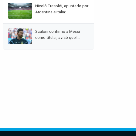
Nicolò Tresoldi, apuntado por
Argentina e Italia: ...
Scaloni confirmó a Messi
como titular, avisó que l...