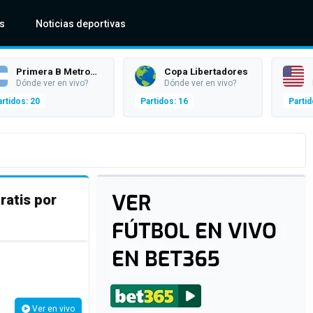
s
Noticias deportivas
Primera B Metropolitana
Copa Libertadores
Dónde ver en vivo?
Dónde ver en vivo?
rtidos: 20
Partidos: 16
Partid
ratis por
Ver en vivo