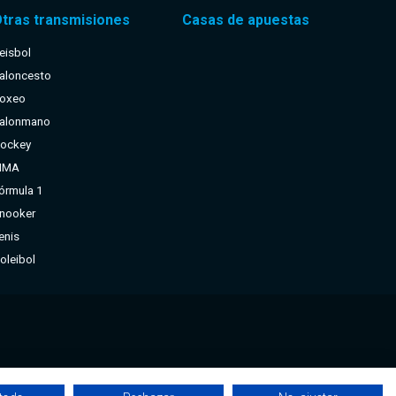
tras transmisiones
Casas de apuestas
eisbol
aloncesto
oxeo
alonmano
ockey
MMA
órmula 1
nooker
enis
oleibol
erte siempre llevan consigo un riesgo y recomendamos a nuestros visitantes