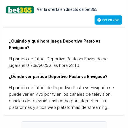
Ver la oferta en directo de bet365
Ver en vivo
¿Cuándo y qué hora juega Deportivo Pasto vs
Envigado?
El partido de fútbol Deportivo Pasto vs Envigado se
jugará el 01/08/2025 a las hora 22:10.
¿Dónde ver partido Deportivo Pasto vs Envigado?
El partido de fútbol de Deportivo Pasto vs Envigado se
puede ver en vivo por tv en los canales de televisión
canales de televisión, así como por Internet en las
plataformas y sitios web plataformas de streaming.