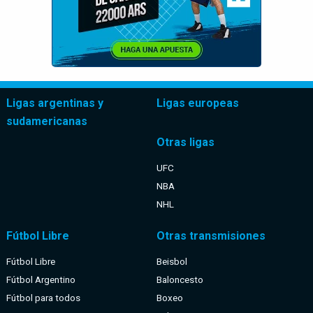
Ligas argentinas y
Ligas europeas
sudamericanas
Otras ligas
UFC
NBA
NHL
Fútbol Libre
Otras transmisiones
Fútbol Libre
Beisbol
Fútbol Argentino
Baloncesto
Fútbol para todos
Boxeo