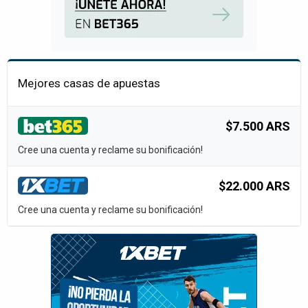
Mejores casas de apuestas
$7.500 ARS
Cree una cuenta y reclame su bonificación!
$22.000 ARS
Cree una cuenta y reclame su bonificación!