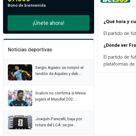
Bono de bienvenida
¿Qué hora y cu
¡Únete ahora!
El partido de fú
¿Dónde ver Fr
Notícias deportivas
El partido de fú
plataformas de s
Sergio Agüero se rompió el
tendón de Aquiles y deb...
Scaloni no confirma si Messi
jugará el Mundial 202...
Joaquín Panicelli, baja por
rotura del LCA: se pie...