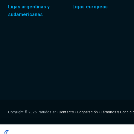
Ligas argentinas y
Ligas europeas
sudamericanas
Copyright © 2026 Partidos.ar •
Contacto
•
Cooperación
•
Términos y Condici
Partidos.ar - siendo un portal informativo sobre apuestas deportivas y ju