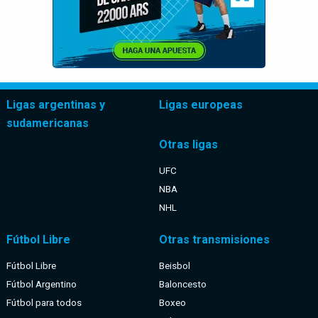
Ligas argentinas y
Ligas europeas
sudamericanas
Otras ligas
UFC
NBA
NHL
Fútbol Libre
Otras transmisiones
Fútbol Libre
Beisbol
Fútbol Argentino
Baloncesto
Fútbol para todos
Boxeo