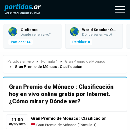
Ciclismo
World Snooker Open
Dónde ver en vivo?
Dónde ver en vivo?
Partidos: 14
Partidos: 8
Partidos en vivo
Fórmula 1
Gran Premio de Mónaco
Gran Premio de Mónaco : Clasificación
Gran Premio de Mónaco : Clasificación
hoy en vivo online gratis por Internet.
¿Cómo mirar y Dónde ver?
Gran Premio de Mónaco : Clasificación
11:00
06/06/2026
Gran Premio de Mónaco
(
Fórmula 1
)