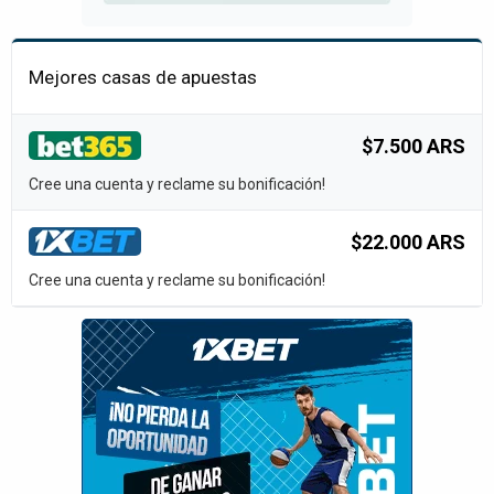
Mejores casas de apuestas
$7.500 ARS
Cree una cuenta y reclame su bonificación!
$22.000 ARS
Cree una cuenta y reclame su bonificación!