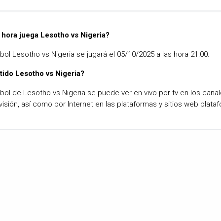
hora juega Lesotho vs Nigeria?
tbol Lesotho vs Nigeria se jugará el 05/10/2025 a las hora 21:00.
tido Lesotho vs Nigeria?
tbol de Lesotho vs Nigeria se puede ver en vivo por tv en los canal
visión, así como por Internet en las plataformas y sitios web plat