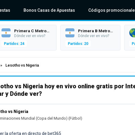
estas
Bonos Casas de Apuestas
Códigos promocionale
Primera C Metropolitana
Primera B Metropolitana
Dónde ver en vivo?
Dónde ver en vivo?
Partidos: 24
Partidos: 20
Pa
Lesotho vs Nigeria
otho vs Nigeria hoy en vivo online gratis por Int
r y Dónde ver?
tho vs Nigeria
iminaciones Mundial (Copa del Mundo)
(
Fútbol
)
er la oferta en directo de bet365