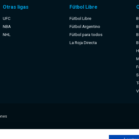
Otras ligas
Fútbol Libre
O
UFC
Fútbol Libre
B
NBA
Fútbol Argentino
B
NHL
Fútbol para todos
B
La Roja Directa
B
H
F
S
T
V
ones
egos de suerte, asume un compromiso con el juego responsable. Los juegos de su