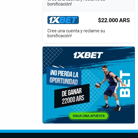
bonificación!
$22.000 ARS
Cree una cuenta y reclame su
bonificación!