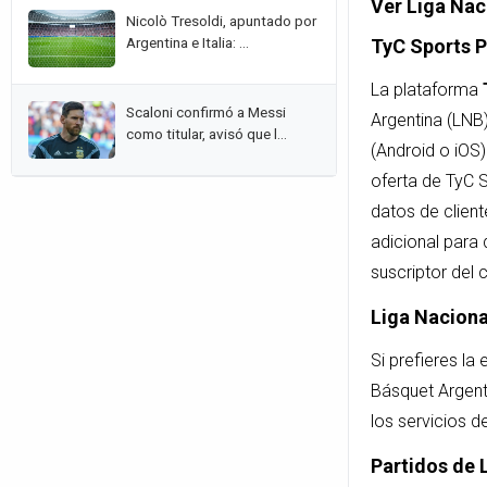
Ver Liga Nac
Nicolò Tresoldi, apuntado por
Argentina e Italia: ...
TyC Sports P
La plataforma
Scaloni confirmó a Messi
Argentina (LNB)
como titular, avisó que l...
(Android o iOS)
oferta de TyC S
datos de clien
adicional para 
suscriptor del 
Liga Naciona
Si prefieres la
Básquet Argent
los servicios d
Partidos de 