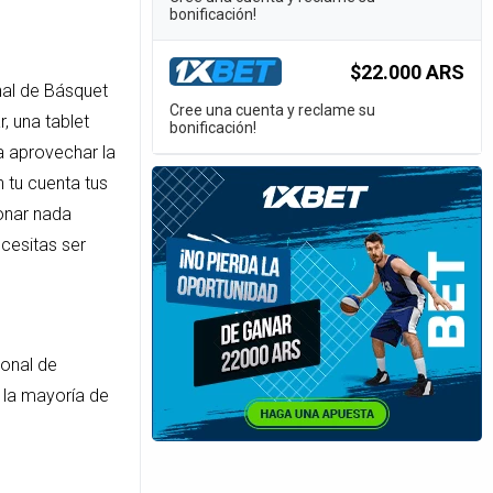
bonificación!
$22.000 ARS
nal de Básquet
Cree una cuenta y reclame su
, una tablet
bonificación!
a aprovechar la
n tu cuenta tus
bonar nada
ecesitas ser
ional de
n la mayoría de