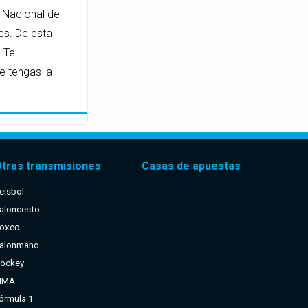
a Nacional de
es. De esta
. Te
e tengas la
tras transmisiones
Casas de apuestas
eisbol
aloncesto
oxeo
alonmano
ockey
MMA
órmula 1