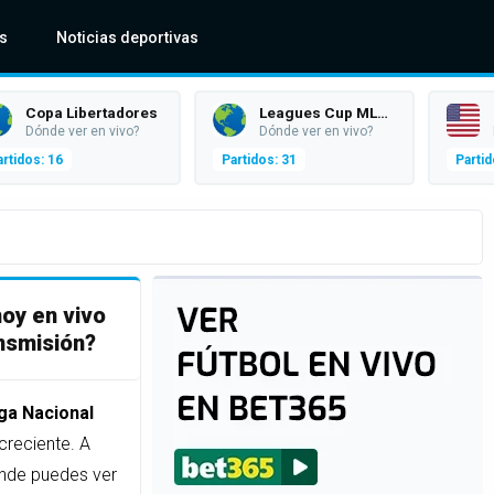
s
Noticias deportivas
Copa Libertadores
Leagues Cup MLS Liga MX
Dónde ver en vivo?
Dónde ver en vivo?
rtidos: 16
Partidos: 31
Partid
hoy en vivo
ansmisión?
ga Nacional
creciente. A
ónde puedes ver