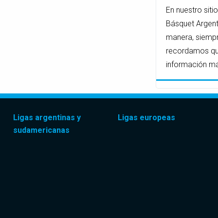
En nuestro siti
Básquet Argent
manera, siempr
recordamos que
información má
Ligas argentinas y
Ligas europeas
sudamericanas