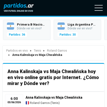
Primera B Nacional
Liga Argentina Profesional (Superliga)
Dónde ver en vivo?
Dónde ver en vivo?
Partidos: 36
Partidos: 30
Partidos en vivo
Tenis
Roland Garros
Anna Kalinskaja vs Maja Chwalińska
Anna Kalinskaja vs Maja Chwalińska hoy
en vivo online gratis por Internet. ¿Cómo
mirar y Dónde ver?
Anna Kalinskaja vs Maja Chwalińska
6:00
03/06/2026
Roland Garros
(
Tenis
)