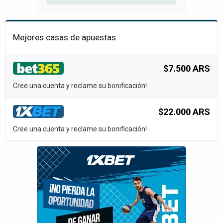
Mejores casas de apuestas
$7.500 ARS
Cree una cuenta y reclame su bonificación!
$22.000 ARS
Cree una cuenta y reclame su bonificación!