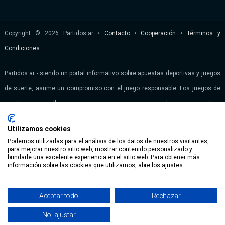
Copyright © 2026 Partidos.ar •
Contacto
•
Cooperación
•
Términos y
Condiciones
Partidos.ar - siendo un portal informativo sobre apuestas deportivas y juegos
de suerte, asume un compromiso con el juego responsable. Los juegos de
suerte siempre llevan consigo un riesgo y recomendamos a nuestros
visitantes que se abstengan de participar en las actividades de juegos si
Utilizamos cookies
psicológicamente son susceptibles a desarrollar una adicción a los juegos
Podemos utilizarlas para el análisis de los datos de nuestros visitantes,
de azar. Todos los bonos están condicionados a ciertos términos y
para mejorar nuestro sitio web, mostrar contenido personalizado y
brindarle una excelente experiencia en el sitio web. Para obtener más
condiciones. Para obtener más información, se recomienda visitar la página
información sobre las cookies que utilizamos, abre los ajustes.
web de la casa de apuestas.
+18
El juego puede ser adictivo. Juegue con responsabilidad. El sitio está
Aceptar todo
Rechazar
dirigido únicamente a mayores de 18 años. Apostar conlleva riesgos
No, ajustar
inherentes.