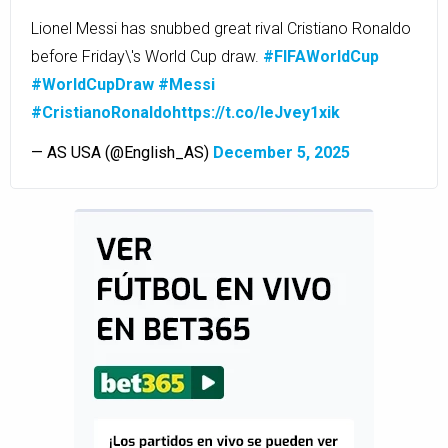
Lionel Messi has snubbed great rival Cristiano Ronaldo
before Friday\'s World Cup draw.
#FIFAWorldCup
#WorldCupDraw
#Messi
#CristianoRonaldo
https://t.co/IeJvey1xik
— AS USA (@English_AS)
December 5, 2025