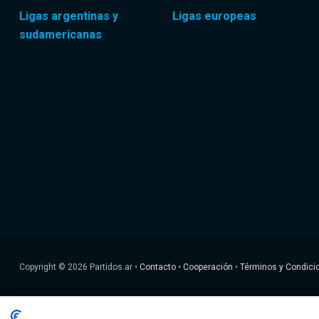
Ligas argentinas y
Ligas europeas
sudamericanas
Copyright © 2026 Partidos.ar •
Contacto
•
Cooperación
•
Términos y Condici
Partidos.ar - siendo un portal informativo sobre apuestas deportivas y ju