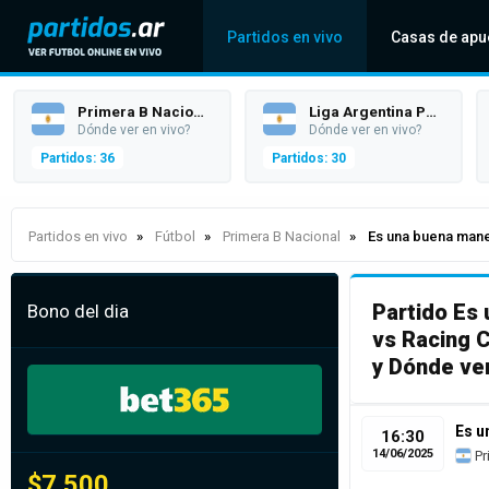
Partidos en vivo
Casas de apu
Primera B Nacional
Liga Argentina Profesional (Superliga)
Dónde ver en vivo?
Dónde ver en vivo?
Partidos: 36
Partidos: 30
Partidos en vivo
Fútbol
Primera B Nacional
Es una buena mane
Partido Es 
Bono del dia
vs Racing C
y Dónde ve
Es u
16:30
14/06/2025
Pr
$7.500