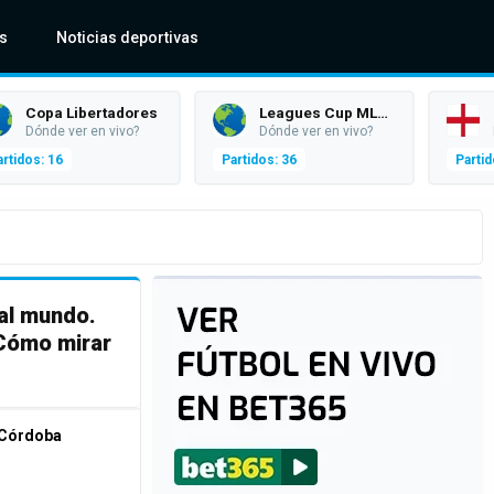
s
Noticias deportivas
Copa Libertadores
Leagues Cup MLS Liga MX
Dónde ver en vivo?
Dónde ver en vivo?
rtidos: 16
Partidos: 36
Partid
al mundo.
¿Cómo mirar
 Córdoba