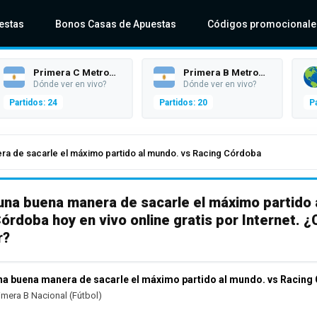
estas
Bonos Casas de Apuestas
Códigos promocionale
Primera C Metropolitana
Primera B Metropolitana
Dónde ver en vivo?
Dónde ver en vivo?
Partidos: 24
Partidos: 20
Pa
ra de sacarle el máximo partido al mundo. vs Racing Córdoba
una buena manera de sacarle el máximo partido 
órdoba hoy en vivo online gratis por Internet. 
r?
na buena manera de sacarle el máximo partido al mundo. vs Racing
imera B Nacional
(
Fútbol
)