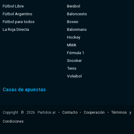
Fútbol Libre
Beisbol
Fútbol Argentino
Baloncesto
Fútbol para todos
Boxeo
La Roja Directa
Balonmano
Hockey
MMA
Fórmula 1
Snooker
Tenis
Voleibol
Casas de apuestas
Copyright © 2026 Partidos.ar •
Contacto
•
Cooperación
•
Términos y
Condiciones