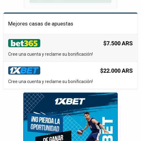
Mejores casas de apuestas
$7.500 ARS
Cree una cuenta y reclame su bonificación!
$22.000 ARS
Cree una cuenta y reclame su bonificación!