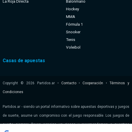
La Roja Directa
Balonmano
Hockey
MMA
Fórmula 1
Snooker
Tenis
Voleibol
Casas de apuestas
Copyright © 2026 Partidos.ar •
Contacto
•
Cooperación
•
Términos y
Condiciones
Partidos.ar - siendo un portal informativo sobre apuestas deportivas y juegos
de suerte, asume un compromiso con el juego responsable. Los juegos de
suerte siempre llevan consigo un riesgo y recomendamos a nuestros