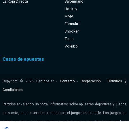
La Roja Directa
Balonmano
Hockey
MMA
Fórmula 1
Snooker
Tenis
Voleibol
Casas de apuestas
Copyright © 2026 Partidos.ar •
Contacto
•
Cooperación
•
Términos y
Condiciones
Partidos.ar - siendo un portal informativo sobre apuestas deportivas y juegos
de suerte, asume un compromiso con el juego responsable. Los juegos de
suerte siempre llevan consigo un riesgo y recomendamos a nuestros