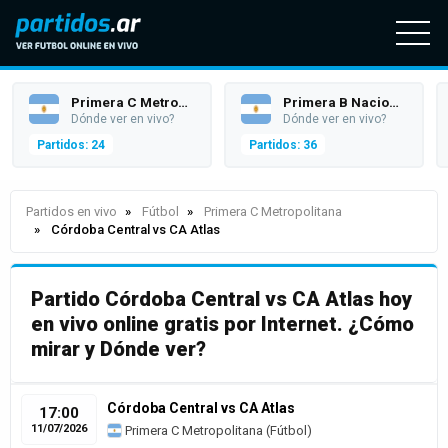
Primera C Metropolitana
Primera B Nacional
Dónde ver en vivo?
Dónde ver en vivo?
Partidos: 24
Partidos: 36
Partidos en vivo
Fútbol
Primera C Metropolitana
Córdoba Central vs CA Atlas
Partido Córdoba Central vs CA Atlas hoy
en vivo online gratis por Internet. ¿Cómo
mirar y Dónde ver?
Córdoba Central vs CA Atlas
17:00
11/07/2026
Primera C Metropolitana
(
Fútbol
)