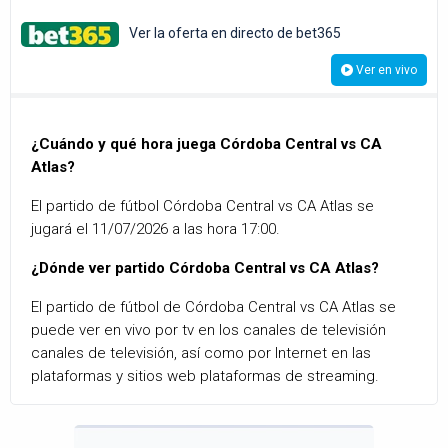
Ver la oferta en directo de bet365
Ver en vivo
¿Cuándo y qué hora juega Córdoba Central vs CA
Atlas?
El partido de fútbol Córdoba Central vs CA Atlas se
jugará el 11/07/2026 a las hora 17:00.
¿Dónde ver partido Córdoba Central vs CA Atlas?
El partido de fútbol de Córdoba Central vs CA Atlas se
puede ver en vivo por tv en los canales de televisión
canales de televisión, así como por Internet en las
plataformas y sitios web plataformas de streaming.