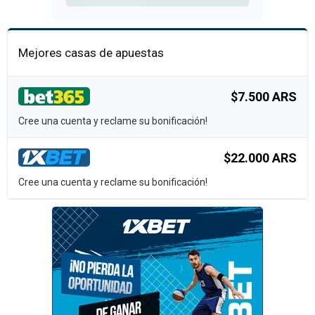
Mejores casas de apuestas
$7.500 ARS
Cree una cuenta y reclame su bonificación!
$22.000 ARS
Cree una cuenta y reclame su bonificación!