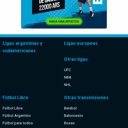
Ligas argentinas y
Ligas europeas
sudamericanas
Otras ligas
UFC
NBA
NHL
Fútbol Libre
Otras transmisiones
Fútbol Libre
Beisbol
Fútbol Argentino
Baloncesto
Fútbol para todos
Boxeo