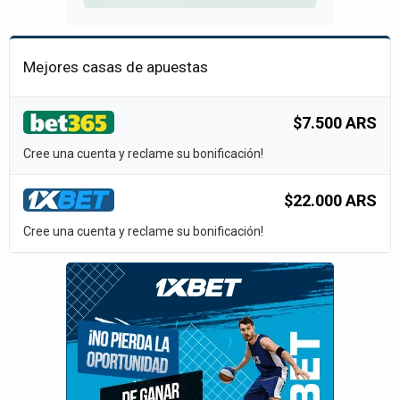
Mejores casas de apuestas
$7.500 ARS
Cree una cuenta y reclame su bonificación!
$22.000 ARS
Cree una cuenta y reclame su bonificación!