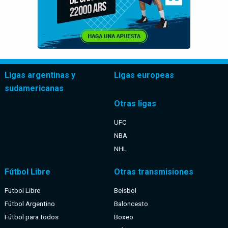
Ligas argentinas y
Ligas europeas
sudamericanas
Otras ligas
UFC
NBA
NHL
Fútbol Libre
Otras transmisiones
Fútbol Libre
Beisbol
Fútbol Argentino
Baloncesto
Fútbol para todos
Boxeo