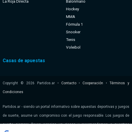
La Roja Directa
Balonmano
Hockey
MMA
Fórmula 1
Snooker
Tenis
Voleibol
Casas de apuestas
Copyright © 2026 Partidos.ar •
Contacto
•
Cooperación
•
Términos y
Condiciones
Partidos.ar - siendo un portal informativo sobre apuestas deportivas y juegos
de suerte, asume un compromiso con el juego responsable. Los juegos de
suerte siempre llevan consigo un riesgo y recomendamos a nuestros