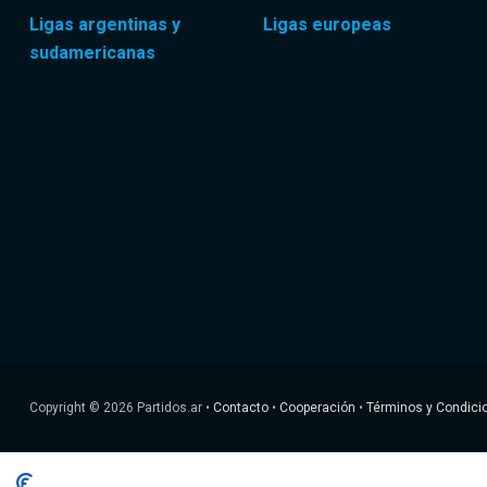
Ligas argentinas y
Ligas europeas
sudamericanas
Copyright © 2026 Partidos.ar •
Contacto
•
Cooperación
•
Términos y Condici
Partidos.ar - siendo un portal informativo sobre apuestas deportivas y ju