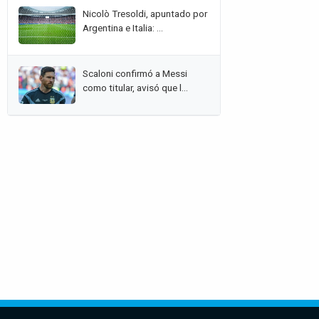
Nicolò Tresoldi, apuntado por
Argentina e Italia: ...
Scaloni confirmó a Messi
como titular, avisó que l...