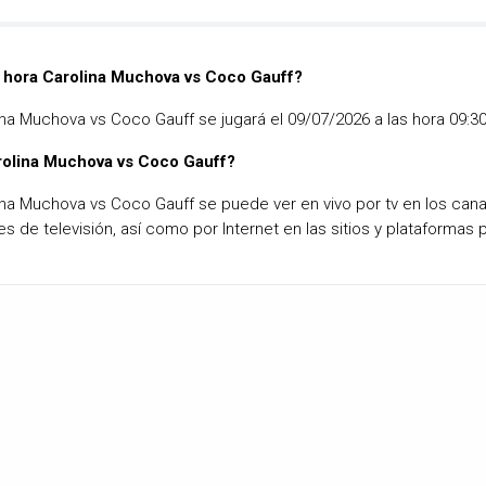
 hora Carolina Muchova vs Coco Gauff?
lina Muchova vs Coco Gauff se jugará el 09/07/2026 a las hora 09:30
rolina Muchova vs Coco Gauff?
lina Muchova vs Coco Gauff se puede ver en vivo por tv en los can
es de televisión, así como por Internet en las sitios y plataformas