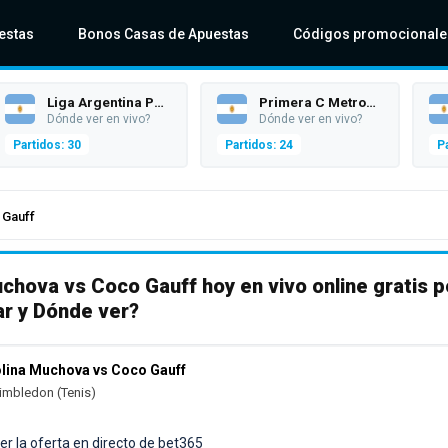
estas
Bonos Casas de Apuestas
Códigos promocionale
Liga Argentina Profesional (Superliga)
Primera C Metropolitana
Dónde ver en vivo?
Dónde ver en vivo?
Partidos: 30
Partidos: 24
Pa
 Gauff
chova vs Coco Gauff hoy en vivo online gratis p
r y Dónde ver?
lina Muchova vs Coco Gauff
mbledon
(
Tenis
)
er la oferta en directo de bet365