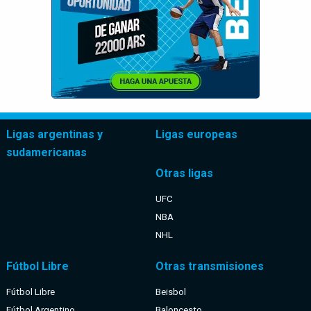
Ligas argentinas y
Ligas europeas
sudamericanas
Otras ligas
UFC
NBA
NHL
Fútbol Libre
Otras transmisiones
Fútbol Libre
Beisbol
Fútbol Argentino
Baloncesto