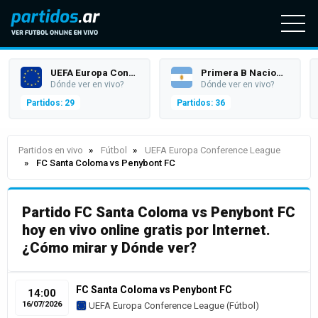
UEFA Europa Conference League
Primera B Nacional
Dónde ver en vivo?
Dónde ver en vivo?
Partidos: 29
Partidos: 36
Partidos en vivo
Fútbol
UEFA Europa Conference League
FC Santa Coloma vs Penybont FC
Partido FC Santa Coloma vs Penybont FC
hoy en vivo online gratis por Internet.
¿Cómo mirar y Dónde ver?
FC Santa Coloma vs Penybont FC
14:00
16/07/2026
UEFA Europa Conference League
(
Fútbol
)