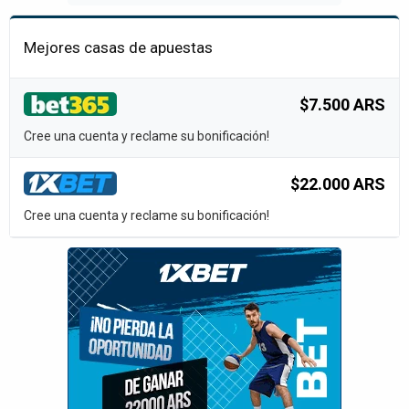
Mejores casas de apuestas
$7.500 ARS
Cree una cuenta y reclame su bonificación!
$22.000 ARS
Cree una cuenta y reclame su bonificación!