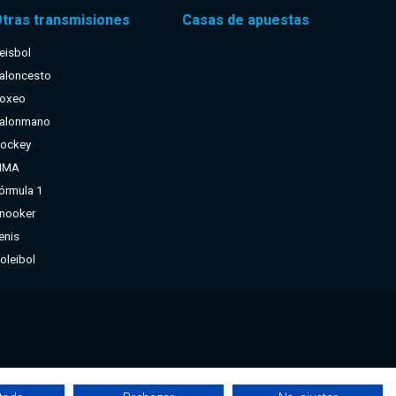
tras transmisiones
Casas de apuestas
eisbol
aloncesto
oxeo
alonmano
ockey
MMA
órmula 1
nooker
enis
oleibol
erte siempre llevan consigo un riesgo y recomendamos a nuestros visitantes