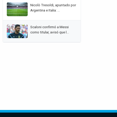
Nicolò Tresoldi, apuntado por
Argentina e Italia: ...
Scaloni confirmó a Messi
como titular, avisó que l...