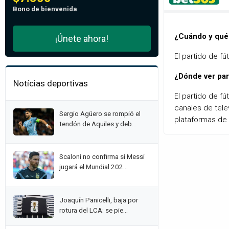
Bono de bienvenida
¿Cuándo y qué
¡Únete ahora!
El partido de f
¿Dónde ver pa
Notícias deportivas
El partido de f
canales de tele
Sergio Agüero se rompió el
plataformas de
tendón de Aquiles y deb...
Scaloni no confirma si Messi
jugará el Mundial 202...
Joaquín Panicelli, baja por
rotura del LCA: se pie...