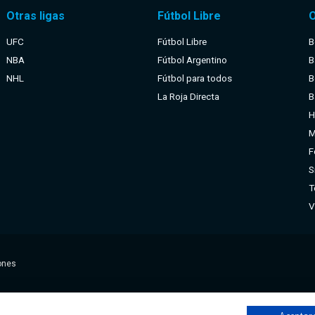
Otras ligas
Fútbol Libre
O
UFC
Fútbol Libre
B
NBA
Fútbol Argentino
B
NHL
Fútbol para todos
B
La Roja Directa
B
H
F
S
T
V
ones
egos de suerte, asume un compromiso con el juego responsable. Los juegos de su