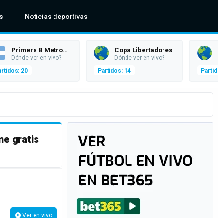
s
Noticias deportivas
Primera B Metropolitana
Copa Libertadores
Dónde ver en vivo?
Dónde ver en vivo?
rtidos: 20
Partidos: 14
Partid
ne gratis
Ver en vivo