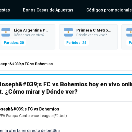
estas
Bonos Casas de Apuestas
Códigos promocionale
Liga Argentina Profesional (Superliga)
Primera C Metropolitana
Dónde ver en vivo?
Dónde ver en vivo?
Partidos: 30
Partidos: 24
Pa
oseph&#039;s FC vs Bohemios
 Joseph&#039;s FC vs Bohemios hoy en vivo onli
et. ¿Cómo mirar y Dónde ver?
oseph&#039;s FC vs Bohemios
FA Europa Conference League
(
Fútbol
)
er la oferta en directo de bet365